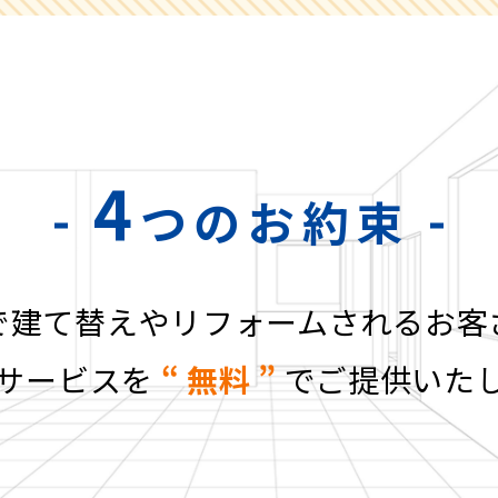
4
つのお約束
で建て替えや
リフォームされるお客
サービスを
“ 無料 ”
でご提供いた