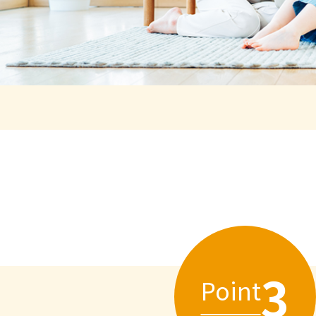
3
Point