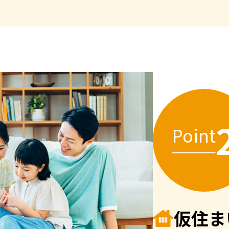
Point
仮住ま