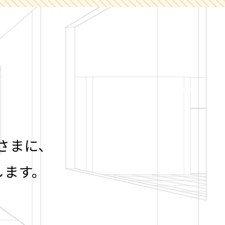
さまに、
します。